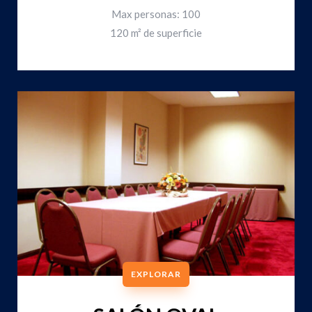
Max personas: 100
120
m²
de superficie
EXPLORAR